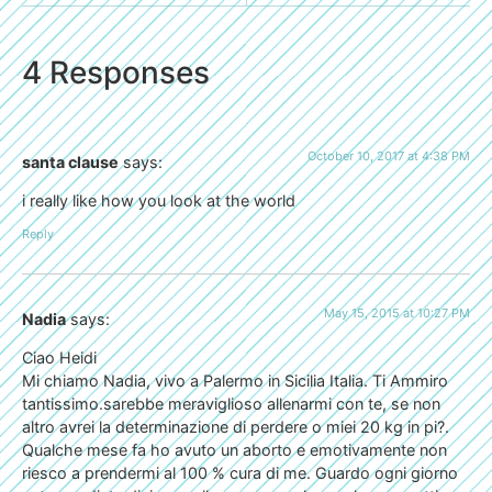
4 Responses
October 10, 2017 at 4:38 PM
santa clause
says:
i really like how you look at the world
Reply
May 15, 2015 at 10:27 PM
Nadia
says:
Ciao Heidi
Mi chiamo Nadia, vivo a Palermo in Sicilia Italia. Ti Ammiro
tantissimo.sarebbe meraviglioso allenarmi con te, se non
altro avrei la determinazione di perdere o miei 20 kg in pi?.
Qualche mese fa ho avuto un aborto e emotivamente non
riesco a prendermi al 100 % cura di me. Guardo ogni giorno