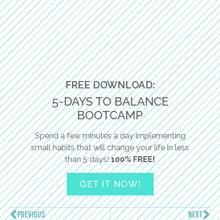
FREE DOWNLOAD:
5-DAYS TO BALANCE
BOOTCAMP
Spend a few minutes a day implementing
small habits that will change your life in less
than 5 days!
100% FREE!
GET IT NOW!
PREVIOUS
NEXT