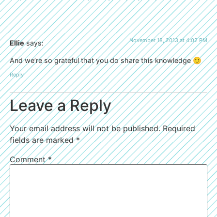
November 18, 2013 at 4:02 PM
Ellie
says:
And we’re so grateful that you do share this knowledge 🙂
Reply
Leave a Reply
Your email address will not be published.
Required
fields are marked
*
Comment
*