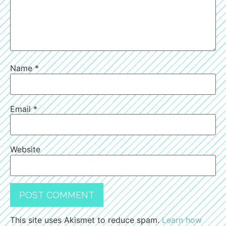
Name
*
Email
*
Website
This site uses Akismet to reduce spam.
Learn how