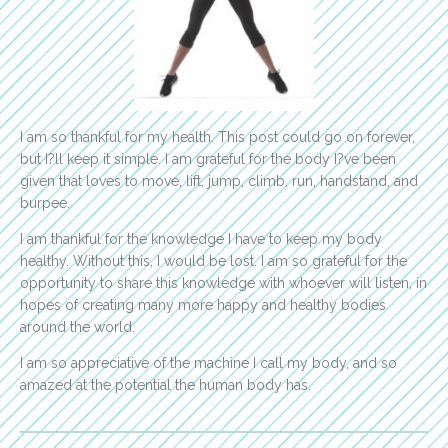
I am so thankful for my health. This post could go on forever,
but I?ll keep it simple. I am grateful for the body I?ve been
given that loves to move, lift, jump, climb, run, handstand, and
burpee.
I am thankful for the knowledge I have to keep my body
healthy. Without this, I would be lost. I am so grateful for the
opportunity to share this knowledge with whoever will listen, in
hopes of creating many more happy and healthy bodies
around the world.
I am so appreciative of the machine I call my body, and so
amazed at the potential the human body has.