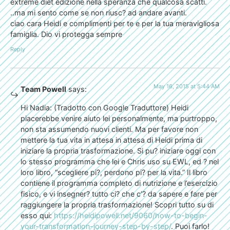
extreme diet edizione nella speranza che qualcosa scatti.
..ma mi sento come se non riusc? ad andare avanti.
ciao cara Heidi e complimenti per te e per la tua meravigliosa
famiglia. Dio vi protegga sempre
Reply
May 16, 2015 at 5:44 AM
Team Powell
says:
Hi Nadia: (Tradotto con Google Traduttore) Heidi
piacerebbe venire aiuto lei personalmente, ma purtroppo,
non sta assumendo nuovi clienti. Ma per favore non
mettere la tua vita in attesa in attesa di Heidi prima di
iniziare la propria trasformazione. Si pu? iniziare oggi con
lo stesso programma che lei e Chris uso su EWL, ed ? nel
loro libro, “scegliere pi?, perdono pi? per la vita.” Il libro
contiene il programma completo di nutrizione e l’esercizio
fisico, e vi insegner? tutto ci? che c’? da sapere e fare per
raggiungere la propria trasformazione! Scopri tutto su di
esso qui:
https://heidipowell.net/9060/how-to-begin-
your-transformation-journey-step-by-step/
. Puoi farlo!